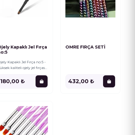
jely Kapaklı Jel Fırça
OMRE FIRÇA SETİ
no:5
jely Kapaklı Jel Fırça no:5 -
üksek kaliteli ojely jel fırçası.
 Ojely uygulamalarınız için
zel olarak tasarlanmış,
180,00 ₺
432,00 ₺
ayanıklı ve