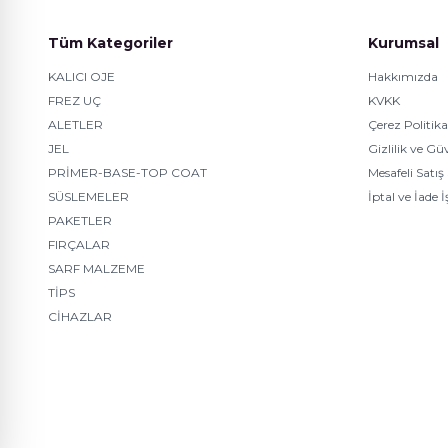
Seramik Seri
6
Tüm Kategoriler
Kurumsal
Simli Seri
12
KALICI OJE
Hakkımızda
FREZ UÇ
KVKK
Stamp Ürünler
1
ALETLER
Çerez Politika
JEL
Gizlilik ve Gü
Sticker
1
PRİMER-BASE-TOP COAT
Mesafeli Satış
SÜSLEMELER
İptal ve İade 
SÜSLEMELER
26
PAKETLER
FIRÇALAR
Taş Süsleme
5
SARF MALZEME
TİPS
TİPS
12
CİHAZLAR
Top Coat
1
Toprak Seri
12
Touch Seri
12