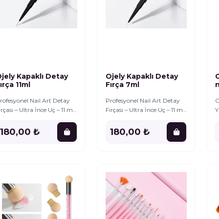
jely Kapaklı Detay
Ojely Kapaklı Detay
O
Fırça 11ml
Fırça 7ml
rofesyonel Nail Art Detay
Profesyonel Nail Art Detay
O
ırçası – Ultra İnce Uç – 11 ml
Fırçası – Ultra İnce Uç – 11 ml
Y
yumlu Tırnak
Uyumlu Tırnak
-
asarımlarınızda
tasarımlarınızda
ö
180,00 ₺
180,00 ₺
ükemmel çizgiler ve
mükemmel çizgiler ve
d
usursuz detaylar
kusursuz detaylar