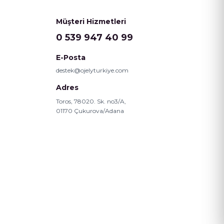
Müşteri Hizmetleri
0 539 947 40 99
E-Posta
destek@ojelyturkiye.com
Adres
Toros, 78020. Sk. no3/A,
01170 Çukurova/Adana