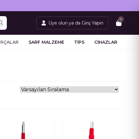
0
Üye olun ya da Giriş Yapın
IRÇALAR
SARF MALZEME
TİPS
CİHAZLAR