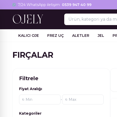
Skip
7/24 WhatsApp iletişim
0539 947 40 99
to
content
KALICI OJE
FREZ UÇ
ALETLER
JEL
P
FIRÇALAR
Filtrele
Fiyat Aralığı
-
₺
₺
Kategoriler