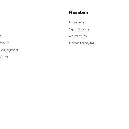
Hesabım
Hesabım
Siparişlerim
sı
Adreslerim
venlik
Hesap Detayları
 Sözleşmesi
İşlemi