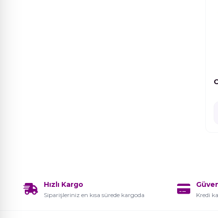
Parti Simli Seri
6
Pembe Seri
12
Poly Jel
1
Primer
3
PRİMER-BASE-TOP COAT
11
Renkli Simli Seri
12
SARF MALZEME
22
Sarı ve Turuncu Seri
12
Hızlı Kargo
Güve
Siparişleriniz en kısa sürede kargoda
Kredi ka
Sedefli Seri
11