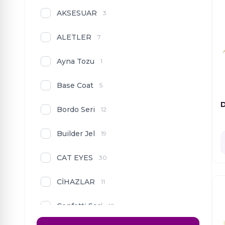
AKSESUAR
3
ALETLER
7
Ayna Tozu
1
Base Coat
5
Bordo Seri
12
Builder Jel
19
CAT EYES
30
CİHAZLAR
11
Confetti Seri
12