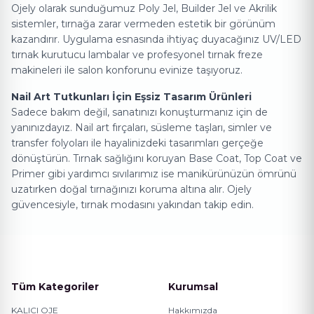
Ojely olarak sunduğumuz Poly Jel, Builder Jel ve Akrilik
sistemler, tırnağa zarar vermeden estetik bir görünüm
kazandırır. Uygulama esnasında ihtiyaç duyacağınız UV/LED
tırnak kurutucu lambalar ve profesyonel tırnak freze
makineleri ile salon konforunu evinize taşıyoruz.
Nail Art Ürünleri
Nail Art Tutkunları İçin Eşsiz Tasarım Ürünleri
Sadece bakım değil, sanatınızı konuşturmanız için de
yanınızdayız. Nail art fırçaları, süsleme taşları, simler ve
transfer folyoları ile hayalinizdeki tasarımları gerçeğe
dönüştürün. Tırnak sağlığını koruyan Base Coat, Top Coat ve
Primer gibi yardımcı sıvılarımız ise manikürünüzün ömrünü
uzatırken doğal tırnağınızı koruma altına alır. Ojely
güvencesiyle, tırnak modasını yakından takip edin.
Tüm Kategoriler
Kurumsal
KALICI OJE
Hakkımızda