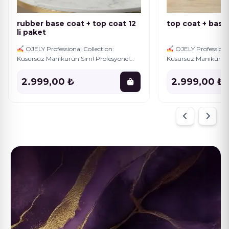
rubber base coat + top coat 12
top coat + base 
li paket
OJELY Professional Collection:
OJELY Professional
Kusursuz Manikürün Sırrı! Profesyonel
Kusursuz Manikürün S
kalitede tırnaklar için ihtiyacınız olan her
kalitede tırnaklar içi
şey bu özel sette! OJELY markasının en
şey bu özel sette! O
2.999,00 ₺
2.999,00 ₺