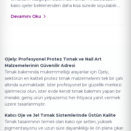
kalıcı ojeler beklenenden daha kısa sürede soyulabilir.
Ojely Türkiye olarak, kalıcı oje kullanımında karşılaşılan
Devamını Oku
bu sorunun nedenlerini ve çözümlerini sizlerle
paylaşmak istiyoruz. 1. Uygulama Hataları Kalıcı ojenin
soyulmasının en yaygın nedenlerinden biri uygulama
hatalarıdır. Ojenin düzgün uygulanmaması, tırnak
yüzeyinin yeterince temizlenmemesi […]
Ojely Hakkında
Ojely: Profesyonel Protez Tırnak ve Nail Art
Malzemelerinin Güvenilir Adresi
Tırnak bakımında mükemmelliği arayanlar için Ojely,
sektörün en kaliteli protez tırnak malzemelerini tek bir çatı
altında sunmaktadır. İster profesyonel bir güzellik merkezi
işletmecisi olun, ister evde kendi tırnak bakımını yapan bir
meraklı; geniş ürün yelpazemiz her ihtiyaca yanıt vermek
üzere tasarlanmıştır.
Kalıcı Oje ve Jel Tırnak Sistemleri
Kalıcı Oje ve Jel Tırnak Sistemlerinde Üstün Kalite
Tırnak tasarımının temeli olan kalıcı oje setleri, yüksek
pigmentasyonu ve uzun süre dayanıklılığı ile ön plana çıkar.