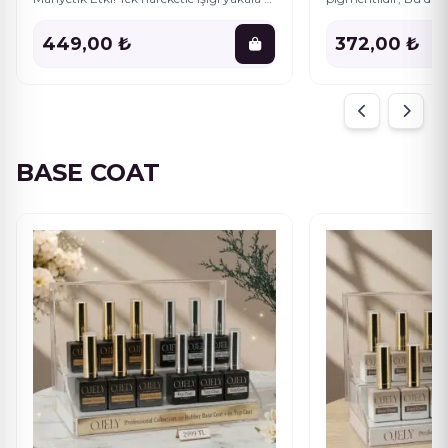
Cat Eyes kalıcı oje, özel manyetik
bırakmadan tırnağa
kolaylaştırır.
449,00 ₺
372,00 ₺
BASE COAT