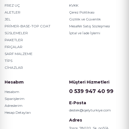
FREZ UÇ
KVKK
ALETLER
Çerez Politikası
JEL
Gizlilik ve Güvenlik
PRİMER-BASE-TOP COAT
Mesafeli Satış Sözleşmesi
SÜSLEMELER
İptal ve İade İşlemi
PAKETLER
FIRÇALAR
SARF MALZEME
TİPS
CİHAZLAR
Hesabım
Müşteri Hizmetleri
0 539 947 40 99
Hesabım
Siparişlerim
E-Posta
Adreslerim
destek@ojelyturkiye.com
Hesap Detayları
Adres
Toros, 78020. Sk. no3/A,