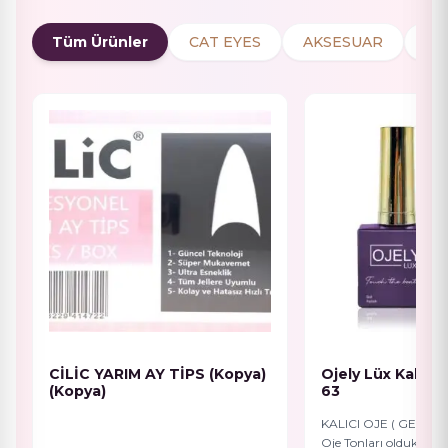
Tüm Ürünler
CAT EYES
AKSESUAR
Mı
CİLİC YARIM AY TİPS (Kopya)
Ojely Lüx Kalıcı 
(Kopya)
63
KALICI OJE ( GEL POLI
Oje Tonları oldukça p