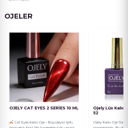
OJELER
OJELY CAT EYES 2 SERİES 10 ML
Ojely Lüx Kalıcı
52
Cat Eyes Kalıcı Oje – Büyüleyici Işıltı,
Ojely Kalıcı Oje Tonla
Manyetik Etki! Tek hareketle ışığı yakala
pigmentlidir, Bu dur