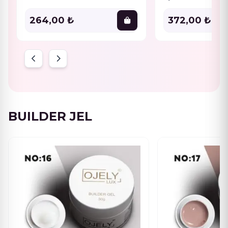
durum Gelpolish’in i
tırnağauygulanmasını 
264,00 ₺
372,00 ₺
Aynı zamanda
BUILDER JEL