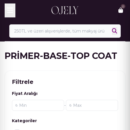
Skip
0
to
content
PRİMER-BASE-TOP COAT
Filtrele
Fiyat Aralığı
-
₺
₺
Kategoriler