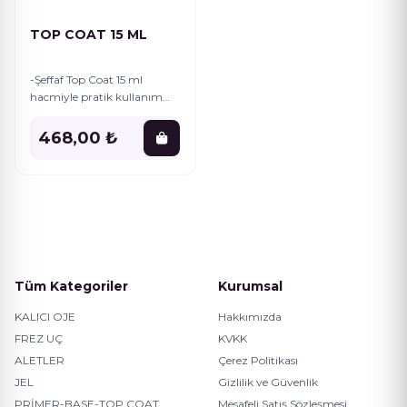
TOP COAT 15 ML
-Şeffaf Top Coat 15 ml
hacmiyle pratik kullanım
sunar ve her an yanınızda
taşıyabilirsiniz. - Türkiye'de
468,00 ₺
üretilmiş olup, yerel kaynaklı
Tüm Kategoriler
Kurumsal
KALICI OJE
Hakkımızda
FREZ UÇ
KVKK
ALETLER
Çerez Politikası
JEL
Gizlilik ve Güvenlik
PRİMER-BASE-TOP COAT
Mesafeli Satış Sözleşmesi