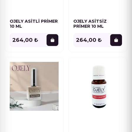
Parti Simli Seri
6
Pembe Seri
12
OJELY ASİTLİ PRİMER
OJELY ASİTSİZ
10 ML
PRİMER 10 ML
Poly Jel
1
264,00 ₺
264,00 ₺
Primer
3
PRİMER-BASE-TOP COAT
11
Renkli Simli Seri
12
SARF MALZEME
22
Sarı ve Turuncu Seri
12
Sedefli Seri
11
Seramik Seri
6