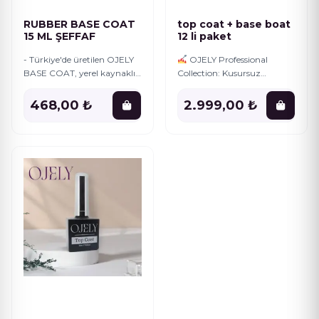
RUBBER BASE COAT
top coat + base boat
15 ML ŞEFFAF
12 li paket
- Türkiye'de üretilen OJELY
OJELY Professional
BASE COAT, yerel kaynaklı
Collection: Kusursuz
malzemelerle kaliteli bir
Manikürün Sırrı! Profesyonel
şekilde hazırlanmıştır.; - 15
kalitede tırnaklar için
468,00 ₺
2.999,00 ₺
ml boyutundaki bu ürün,
ihtiyacınız olan her şey bu
tırnak
özel sette! OJELY markasının
en