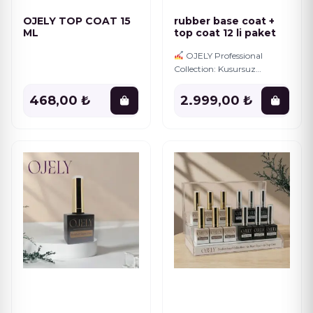
Turuncu ve Kahve Rengi Seri
12
OJELY TOP COAT 15
rubber base coat +
ML
top coat 12 li paket
Yeşil Seri
12
OJELY Professional
Collection: Kusursuz
Manikürün Sırrı! Profesyonel
kalitede tırnaklar için
468,00 ₺
2.999,00 ₺
ihtiyacınız olan her şey bu
özel sette! OJELY markasının
en