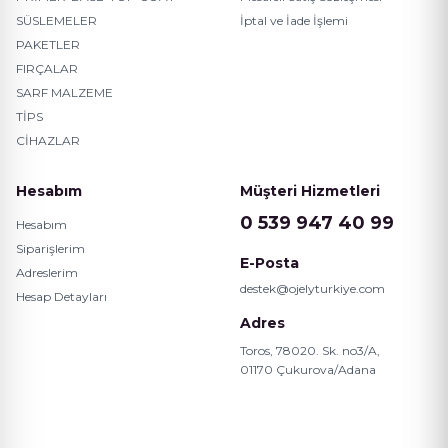
SÜSLEMELER
İptal ve İade İşlemi
PAKETLER
FIRÇALAR
SARF MALZEME
TİPS
CİHAZLAR
Hesabım
Müşteri Hizmetleri
0 539 947 40 99
Hesabım
Siparişlerim
E-Posta
Adreslerim
destek@ojelyturkiye.com
Hesap Detayları
Adres
Toros, 78020. Sk. no3/A,
01170 Çukurova/Adana