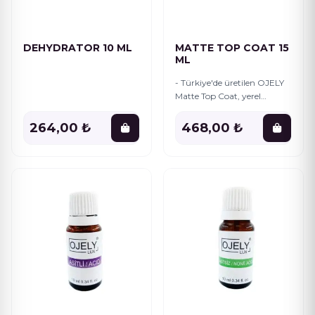
Koyu Simli Seri
12
DEHYDRATOR 10 ML
MATTE TOP COAT 15
Kuru Çiçek
2
ML
- Türkiye'de üretilen OJELY
Lila Seri
12
Matte Top Coat, yerel
kaynaklı malzemelerle
Mızrak Uç
1
kaliteli bir şekilde
264,00 ₺
468,00 ₺
hazırlanmıştır. - Ürün,
Türkiye'nin zengin üretim
Mor Seri
12
gücünü
Neon Seri
12
Nude Seri
12
Ojeler
6
PAKETLER
2