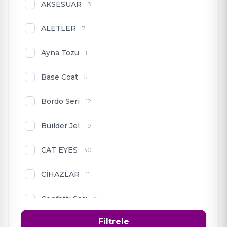
AKSESUAR
3
ALETLER
7
Ayna Tozu
1
Base Coat
5
Bordo Seri
12
Builder Jel
19
CAT EYES
30
CİHAZLAR
11
Confetti Seri
12
Filtrele
Deniz Mavisi Seri
12