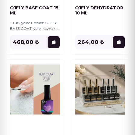
OJELY BASE COAT 15
OJELY DEHYDRATOR
Simli Seri
12
ML
10 ML
- Türkiye'de üretilen OJELY
Stamp Ürünler
1
BASE COAT, yerel kaynaklı
malzemelerle kaliteli bir
şekilde hazırlanmıştır. - 15
Sticker
1
468,00 ₺
264,00 ₺
ml boyutundaki bu ürün,
tırnak
SÜSLEMELER
26
Taş Süsleme
5
TİPS
12
Top Coat
1
Toprak Seri
12
Touch Seri
12