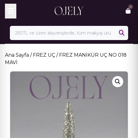
Skip
0
to
content
Ana Sayfa
/
FREZ UÇ
/ FREZ MANİKÜR UÇ NO 018
MAVİ