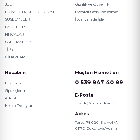
JEL
Gizlilik ve Güvenlik
PRİMER-BASE-TOP COAT
Mesafeli Satış Sözleşmesi
SÜSLEMELER
İptal ve İade İşlemi
PAKETLER
FIRÇALAR
SARF MALZEME
TİPS
CİHAZLAR
Hesabım
Müşteri Hizmetleri
0 539 947 40 99
Hesabım
Siparişlerim
E-Posta
Adreslerim
destek@ojelyturkiye.com
Hesap Detayları
Adres
Toros, 78020. Sk. no3/A,
01170 Çukurova/Adana