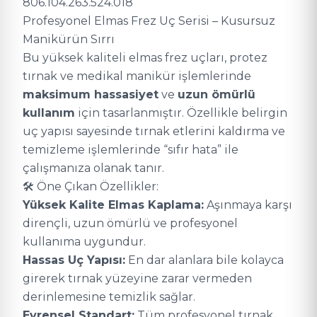
806.104.263.524.018
Profesyonel Elmas Frez Uç Serisi – Kusursuz
Manikürün Sırrı
Bu yüksek kaliteli elmas frez uçları, protez
tırnak ve medikal manikür işlemlerinde
maksimum hassasiyet
ve
uzun ömürlü
kullanım
için tasarlanmıştır. Özellikle belirgin
uç yapısı sayesinde tırnak etlerini kaldırma ve
temizleme işlemlerinde “sıfır hata” ile
çalışmanıza olanak tanır.
🛠 Öne Çıkan Özellikler:
Yüksek Kalite Elmas Kaplama:
Aşınmaya karşı
dirençli, uzun ömürlü ve profesyonel
kullanıma uygundur.
Hassas Uç Yapısı:
En dar alanlara bile kolayca
girerek tırnak yüzeyine zarar vermeden
derinlemesine temizlik sağlar.
Evrensel Standart:
Tüm profesyonel tırnak