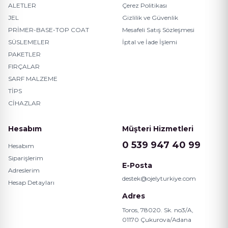
ALETLER
Çerez Politikası
JEL
Gizlilik ve Güvenlik
PRİMER-BASE-TOP COAT
Mesafeli Satış Sözleşmesi
SÜSLEMELER
İptal ve İade İşlemi
PAKETLER
FIRÇALAR
SARF MALZEME
TİPS
CİHAZLAR
Hesabım
Müşteri Hizmetleri
0 539 947 40 99
Hesabım
Siparişlerim
E-Posta
Adreslerim
destek@ojelyturkiye.com
Hesap Detayları
Adres
Toros, 78020. Sk. no3/A,
01170 Çukurova/Adana