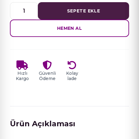
OJELY
SEPETE EKLE
BUİLDER
JEL
50
HEMEN AL
ML
NO
18
adet
Hızlı
Güvenli
Kolay
Kargo
Ödeme
İade
Ürün Açıklaması