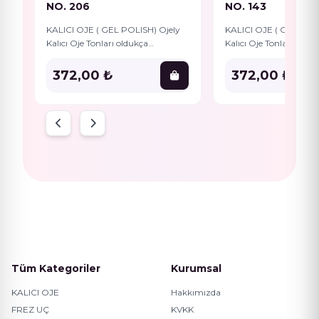
NO. 206
NO. 143
KALICI OJE ( GEL POLISH) Ojely
KALICI OJE ( GEL POLI
Kalıcı Oje Tonları oldukça
Kalıcı Oje Tonları olduk
pigmentlidir, Bu durum
pigmentlidir, Bu dur
Gelpolish’in iz bırakmadan
Gelpolish’in iz bırakm
372,00 ₺
372,00 ₺
tırnağauygulanmasını
tırnağauygulanmasını
kolaylaştırır. Aynı zamanda
kolaylaştırır. Aynı za
Tüm Kategoriler
Kurumsal
KALICI OJE
Hakkımızda
FREZ UÇ
KVKK