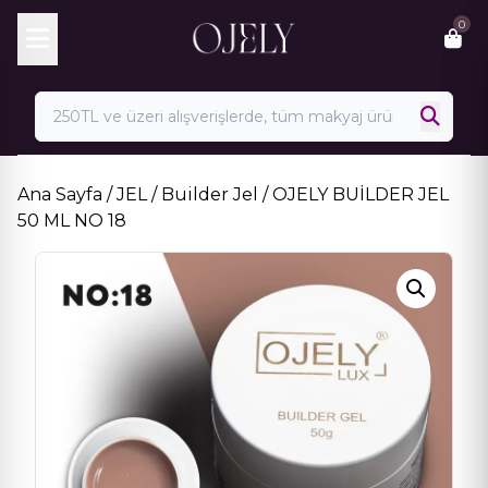
Skip
0
to
content
Ana Sayfa
/
JEL
/
Builder Jel
/ OJELY BUİLDER JEL
50 ML NO 18