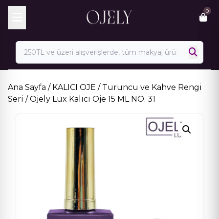
Skip
0
to
content
Ana Sayfa
/
KALICI OJE
/
Turuncu ve Kahve Rengi
Seri
/ Ojely Lüx Kalıcı Oje 15 ML NO. 31