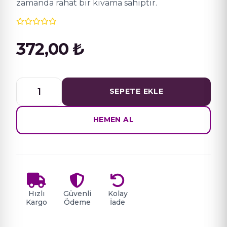
zamanda rahat bir kıvama sahiptir.
372,00
₺
Ojely
SEPETE EKLE
Lüx
Kalıcı
Oje
HEMEN AL
15
ML
NO.
31
adet
Hızlı
Güvenli
Kolay
Kargo
Ödeme
İade