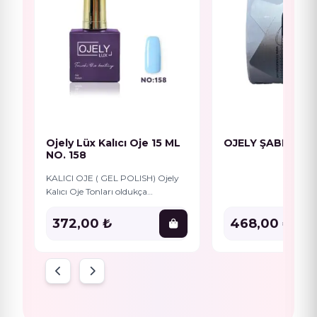
Ojely Lüx Kalıcı Oje 15 ML
OJELY ŞABLON 3
NO. 158
KALICI OJE ( GEL POLISH) Ojely
Kalıcı Oje Tonları oldukça
pigmentlidir, Bu durum
Gelpolish’in iz bırakmadan
372,00 ₺
468,00 ₺
tırnağauygulanmasını
kolaylaştırır. Aynı zamanda