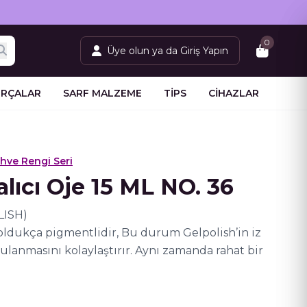
0
Üye olun ya da Giriş Yapın
IRÇALAR
SARF MALZEME
TİPS
CİHAZLAR
hve Rengi Seri
alıcı Oje 15 ML NO. 36
LISH)
ı oldukça pigmentlidir, Bu durum Gelpolish’in iz
anmasını kolaylaştırır. Aynı zamanda rahat bir