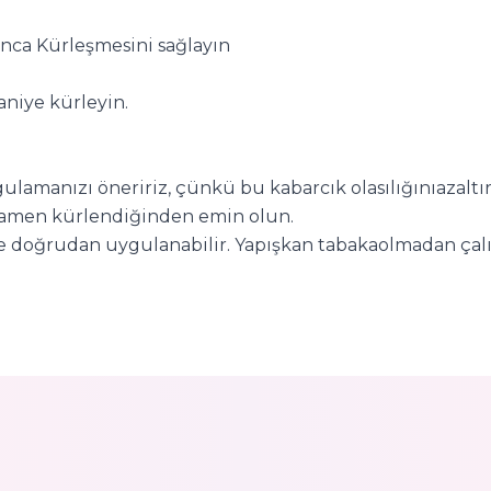
unca Kürleşmesini sağlayın
aniye kürleyin.
amanızı öneririz, çünkü bu kabarcık olasılığınıazaltır (p
mamen kürlendiğinden emin olun.
erine doğrudan uygulanabilir. Yapışkan tabakaolmadan ç