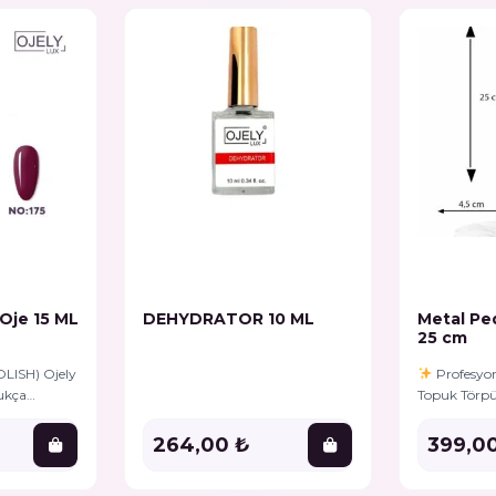
 Oje 15 ML
DEHYDRATOR 10 ML
Metal Pe
25 cm
OLISH) Ojely
Profesyon
dukça
Topuk Törpü
urum
pürüzsüz to
akmadan
daha kolay!
264,00 ₺
399,0
nı
beraber. Pro
zamanda