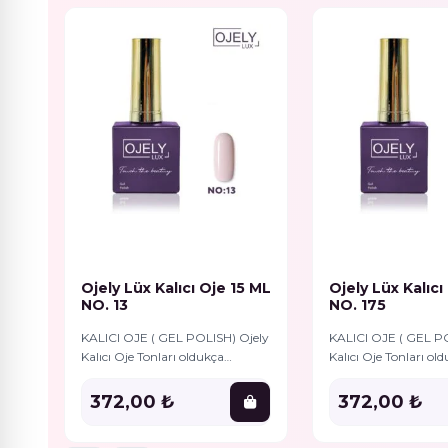
Ojely Lüx Kalıcı Oje 15 ML
Ojely Lüx Kalıcı
NO. 13
NO. 175
KALICI OJE ( GEL POLISH) Ojely
KALICI OJE ( GEL P
Kalıcı Oje Tonları oldukça
Kalıcı Oje Tonları ol
pigmentlidir, Bu durum
pigmentlidir, Bu d
Gelpolish’in iz bırakmadan
Gelpolish’in iz bır
372,00 ₺
372,00 ₺
tırnağauygulanmasını
tırnağauygulanması
kolaylaştırır. Aynı zamanda
kolaylaştırır. Aynı 