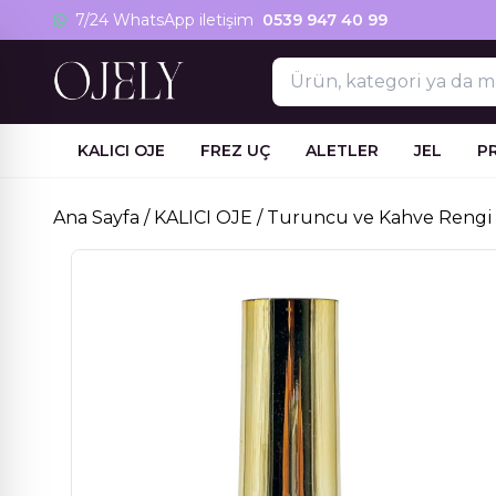
Skip
7/24 WhatsApp iletişim
0539 947 40 99
to
content
KALICI OJE
FREZ UÇ
ALETLER
JEL
P
Ana Sayfa
/
KALICI OJE
/
Turuncu ve Kahve Rengi 