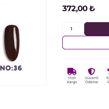
372,00
₺
Ojely
Lüx
Kalıcı
Oje
15
ML
NO.
36
adet
Hızlı
Güvenli
K
Kargo
Ödeme