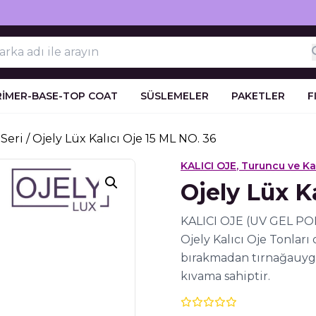
RİMER-BASE-TOP COAT
SÜSLEMELER
PAKETLER
F
Seri
/ Ojely Lüx Kalıcı Oje 15 ML NO. 36
KALICI OJE
,
Turuncu ve Ka
Ojely Lüx K
KALICI OJE (UV GEL PO
Ojely Kalıcı Oje Tonlar
bırakmadan tırnağauygul
kıvama sahiptir.