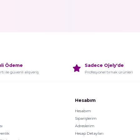
nli Ödeme
Sadece Ojely'de
rtı ile güvenli alışveriş
Profesyonel tırnak ürünleri
Hesabım
Hesabım
Siparişlerim
sı
Adreslerim
venlik
Hesap Detayları