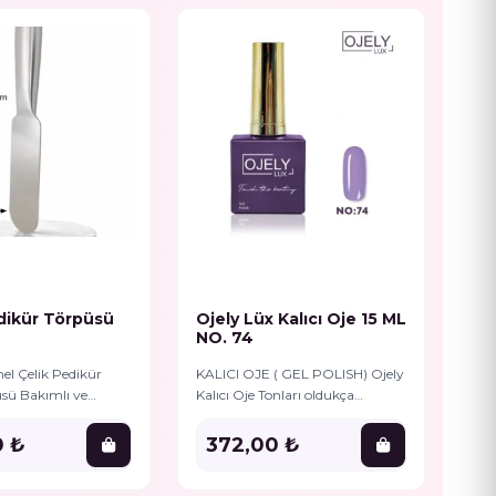
dikür Törpüsü
Ojely Lüx Kalıcı Oje 15 ML
Oje
NO. 74
NO
el Çelik Pedikür
KALICI OJE ( GEL POLISH) Ojely
KAL
sü Bakımlı ve
Kalıcı Oje Tonları oldukça
Kalı
puklar artık çok
pigmentlidir, Bu durum
pig
 10 ADET zımpara ile
Gelpolish’in iz bırakmadan
Gel
0 ₺
372,00 ₺
3
fesyonel
tırnağauygulanmasını
tır
kolaylaştırır. Aynı zamanda
kol