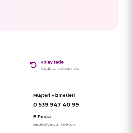
Kolay İade
Koşulsuz iade garantisi
Müşteri Hizmetleri
0 539 947 40 99
E-Posta
destek@ojelyturkiye.com