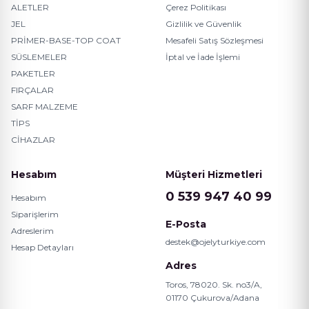
ALETLER
Çerez Politikası
JEL
Gizlilik ve Güvenlik
PRİMER-BASE-TOP COAT
Mesafeli Satış Sözleşmesi
SÜSLEMELER
İptal ve İade İşlemi
PAKETLER
FIRÇALAR
SARF MALZEME
TİPS
CİHAZLAR
Hesabım
Müşteri Hizmetleri
0 539 947 40 99
Hesabım
Siparişlerim
E-Posta
Adreslerim
destek@ojelyturkiye.com
Hesap Detayları
Adres
Toros, 78020. Sk. no3/A,
01170 Çukurova/Adana