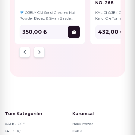
NO. 268
OJELY CM Serisi Chrome Nail
KALICI OJE ( GEL POLI
Powder Beyaz & Siyah Bazda
Kalıcı Oje Tonları olduk
Farklı Efekt Veren Ayna /
pigmentlidir, Bu dur
Multichrome Tırnak Tozu OJELY
Gelpolish’in iz bırakm
350,00 ₺
432,00 ₺
tırnağauygulanmasını
kolaylaştırır. Aynı za
Tüm Kategoriler
Kurumsal
KALICI OJE
Hakkımızda
FREZ UÇ
KVKK