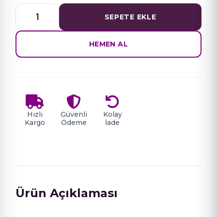
OJELY
SEPETE EKLE
BUİLDER
JEL
50
HEMEN AL
ML
NO
01
adet
Hızlı
Güvenli
Kolay
Kargo
Ödeme
İade
Ürün Açıklaması