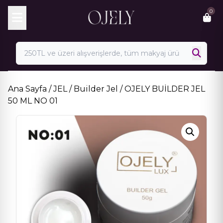
Skip
0
to
content
Ana Sayfa
/
JEL
/
Builder Jel
/ OJELY BUİLDER JEL
50 ML NO 01